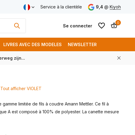
aison gratuite à partir de € 250 (FR)
Service à la clientèle
9,4
@
Kiyoh
0
Se connecter
LIVRES AVEC DES MODELES
NEWSLETTER
rweg zijn...
S'inscrire
S'inscrire
Tout afficher VIOLET
gamme limitée de fils à coudre Amann Mettler. Ce fil à
ue A est composé à 100% de polyester. La canette mesure