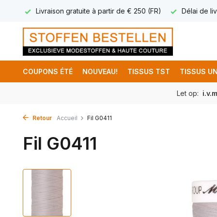
17.95
Livraison gratuite à partir de € 250 (FR)
Délai de liv
COUPONS ÉTÉ
NOUVEAU!
TISSUS TST
TISSUS UN
Let op:
i.v.
Retour
Accueil
Fil G0411
Fil G0411