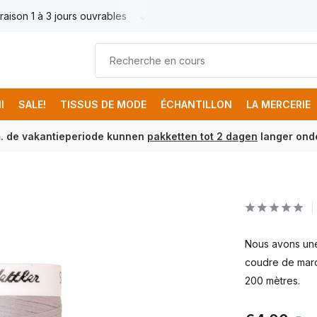
raison 1 à 3 jours ouvrables
Livraison France € 17.95
Livr
I
SALE!
TISSUS DE MODE
ÉCHANTILLON
LA MERCERIE
m. de vakantieperiode kunnen
pakketten tot 2 dagen
langer onde
Nous avons une 
coudre de marq
200 mètres.