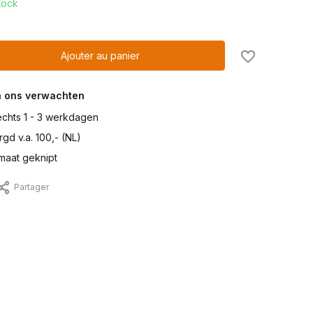
tock
Ajouter au panier
n ons verwachten
lechts 1 - 3 werkdagen
gd v.a. 100,- (NL)
maat geknipt
Partager