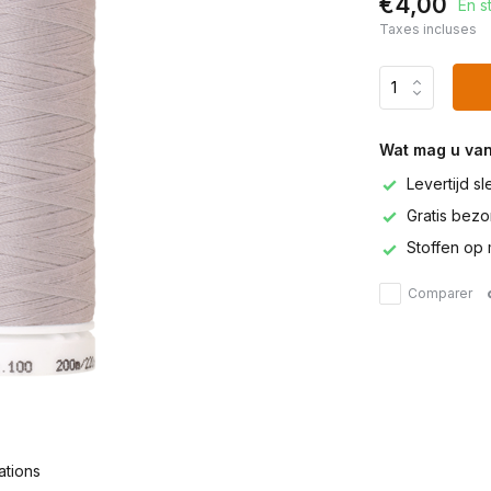
€4,00
En s
Taxes incluses
Wat mag u va
Levertijd s
Gratis bezor
Stoffen op 
Comparer
ations