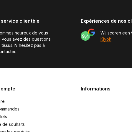
 service clientèle
Expériences de nos cl
sommes heureux de vous
Wij scoren een
9,4
si vous avez des questions
Kiyoh
 tissus. N'hésitez pas à
ontacter.
compte
Informations
ire
ommandes
lets
e de souhaits
er les produits