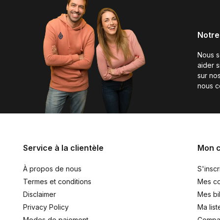
Notre
Nous 
aider 
sur nos
nous c
Service à la clientèle
Mon 
À propos de nous
S'inscr
Termes et conditions
Mes c
Disclaimer
Mes bil
Privacy Policy
Ma list
Modes de paiement
Compar