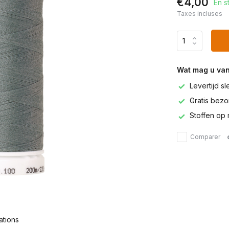
€4,00
En s
Taxes incluses
Wat mag u va
Levertijd s
Gratis bezor
Stoffen op 
Comparer
ations