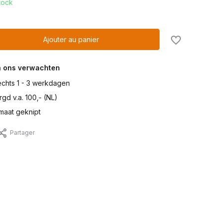
tock
Ajouter au panier
n ons verwachten
lechts 1 - 3 werkdagen
gd v.a. 100,- (NL)
maat geknipt
Partager