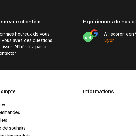
 service clientèle
Expériences de nos cl
sommes heureux de vous
Wij scoren een
9,4
si vous avez des questions
Kiyoh
 tissus. N'hésitez pas à
ontacter.
compte
Informations
ire
ommandes
lets
e de souhaits
er les produits