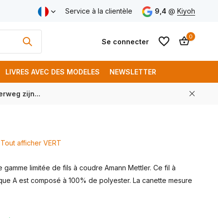
aison gratuite à partir de € 250 (FR)
Service à la clientèle
9,4
@
Kiyoh
0
Se connecter
LIVRES AVEC DES MODELES
NEWSLETTER
rweg zijn...
S'inscrire
S'inscrire
Tout afficher VERT
gamme limitée de fils à coudre Amann Mettler. Ce fil à
ue A est composé à 100% de polyester. La canette mesure