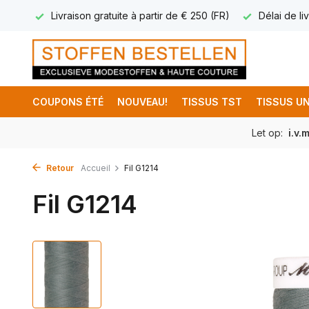
17.95
Livraison gratuite à partir de € 250 (FR)
Délai de liv
COUPONS ÉTÉ
NOUVEAU!
TISSUS TST
TISSUS UN
Let op:
i.v.
Retour
Accueil
Fil G1214
Fil G1214