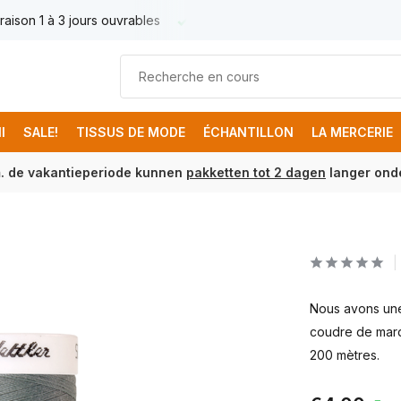
raison 1 à 3 jours ouvrables
Livraison France € 17.95
Livr
I
SALE!
TISSUS DE MODE
ÉCHANTILLON
LA MERCERIE
m. de vakantieperiode kunnen
pakketten tot 2 dagen
langer onde
Nous avons une 
coudre de marq
200 mètres.