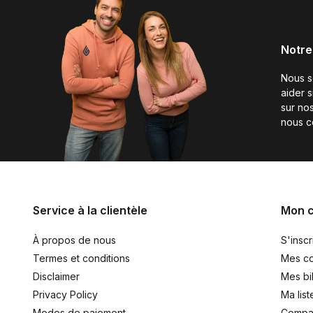
Notre
Nous 
aider 
sur nos
nous c
Service à la clientèle
Mon 
À propos de nous
S'inscr
Termes et conditions
Mes c
Disclaimer
Mes bil
Privacy Policy
Ma list
Modes de paiement
Compar