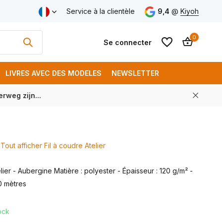
aison gratuite à partir de € 250 (FR)
Service à la clientèle
9,4
@
Kiyoh
0
Se connecter
LIVRES AVEC DES MODELES
NEWSLETTER
rweg zijn...
S'inscrire
S'inscrire
Tout afficher Fil à coudre Atelier
lier - Aubergine Matière : polyester - Épaisseur : 120 g/m² -
0 mètres
ock