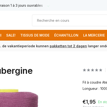
raison 1 à 3 jours ouvrables
Livraison France € 17.95
Livr
I
SALE!
TISSUS DE MODE
ÉCHANTILLON
LA MERCERIE
m. de vakantieperiode kunnen
pakketten tot 2 dagen
langer onde
Aubergine
Fil à coudre Ate
Longueur : 100
€1,95
En st