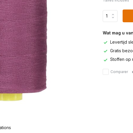
Taxes incluses
Wat mag u va
Levertijd s
Gratis bezor
Stoffen op 
Comparer
ations