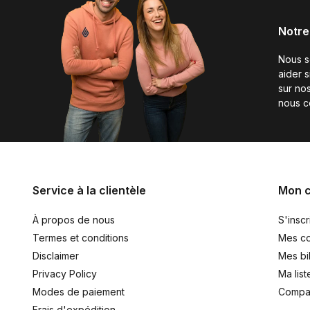
Notre
Nous 
aider 
sur nos
nous c
Service à la clientèle
Mon 
À propos de nous
S'inscr
Termes et conditions
Mes c
Disclaimer
Mes bil
Privacy Policy
Ma list
Modes de paiement
Compar
Frais d'expédition