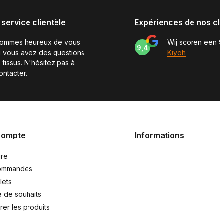
 service clientèle
Expériences de nos cl
sommes heureux de vous
Wij scoren een
9,4
si vous avez des questions
Kiyoh
 tissus. N'hésitez pas à
ontacter.
compte
Informations
ire
ommandes
lets
e de souhaits
er les produits