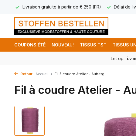
17.95
Livraison gratuite à partir de € 250 (FR)
Délai de liv
COUPONS ÉTÉ
NOUVEAU!
TISSUS TST
TISSUS UN
Let op:
i.v.
Retour
Accueil
Fil à coudre Atelier - Auberg...
Fil à coudre Atelier - 