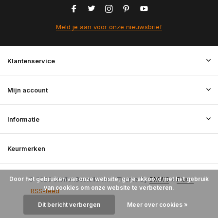
Meld je aan voor onze nieuwsbrief
Klantenservice
Mijn account
Informatie
Keurmerken
Door het gebruiken van onze website, ga je akkoord met het gebruik
© 2026 StoffenBestellen.nl - Theme By
DMWS
x
Plus+
van cookies om onze website te verbeteren.
RSS-feed
Dit bericht verbergen
Meer over cookies »