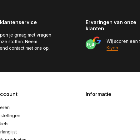
klantenservice
Ervaringen van onze
klanten
pen je graag met vragen
Wij scoren een
nze stoffen. Neem
9,4
Kiyoh
jvend contact met ons op.
account
Informatie
reren
stellingen
ckets
rlanglijst
ijk producten