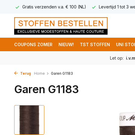
 5,95
Gratis verzenden v.a. € 100 (NL)
Levertijd 1 tot 3 
COUPONS ZOMER
NIEUW!
TST STOFFEN
UNI STO
Let op:
i.v.
Terug
Home
Garen G1183
Garen G1183