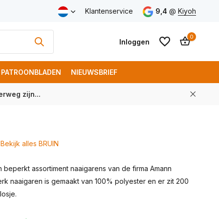
v.a. € 100 (NL)
Klantenservice
9,4
@
Kiyoh
0
Inloggen
PATROONBLADEN
NIEUWSBRIEF
rweg zijn...
Account aanmaken
Account aanmaken
Bekijk alles BRUIN
 beperkt assortiment naaigarens van de firma Amann
merk naaigaren is gemaakt van 100% polyester en er zit 200
osje.