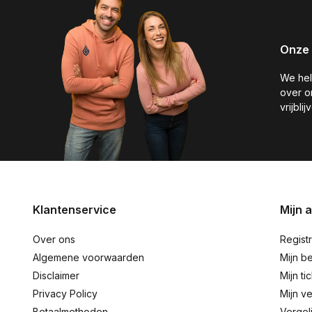
Onze 
We hel
over o
vrijbli
Klantenservice
Mijn 
Over ons
Regist
Algemene voorwaarden
Mijn be
Disclaimer
Mijn ti
Privacy Policy
Mijn ve
Betaalmethoden
Vergel