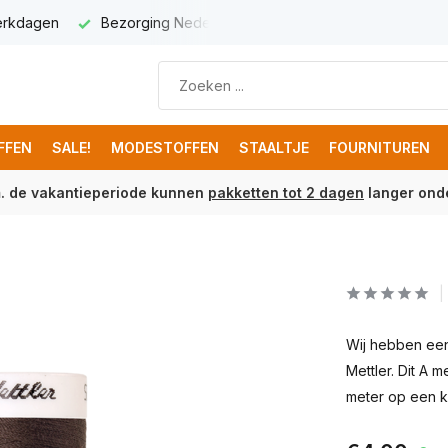
werkdagen
Bezorging Nederland € 5,95
Gratis verzenden 
FFEN
SALE!
MODESTOFFEN
STAALTJE
FOURNITUREN
m. de vakantieperiode kunnen
pakketten tot 2 dagen
langer onde
Wij hebben een
Mettler. Dit A 
meter op een kl