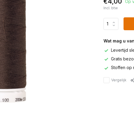
€4,00
Op 
Incl. btw
Wat mag u va
Levertijd s
Gratis bezor
Stoffen op 
Vergelijk