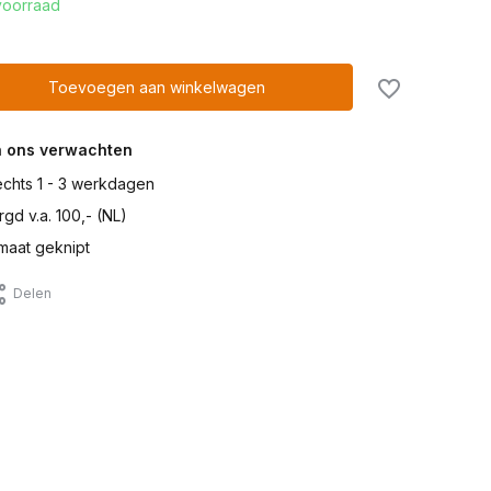
voorraad
Toevoegen aan winkelwagen
n ons verwachten
lechts 1 - 3 werkdagen
gd v.a. 100,- (NL)
maat geknipt
Delen