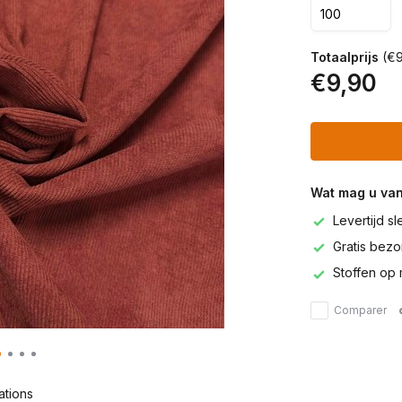
Totaalprijs
(€9
€9,90
Wat mag u va
Levertijd s
Gratis bezor
Stoffen op 
Comparer
ations