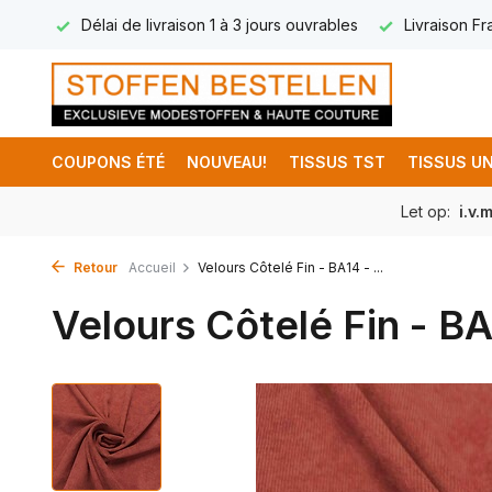
 (FR)
Délai de livraison 1 à 3 jours ouvrables
Livraison Fr
COUPONS ÉTÉ
NOUVEAU!
TISSUS TST
TISSUS UN
Let op:
i.v.
Retour
Accueil
Velours Côtelé Fin - BA14 - ...
Velours Côtelé Fin - BA