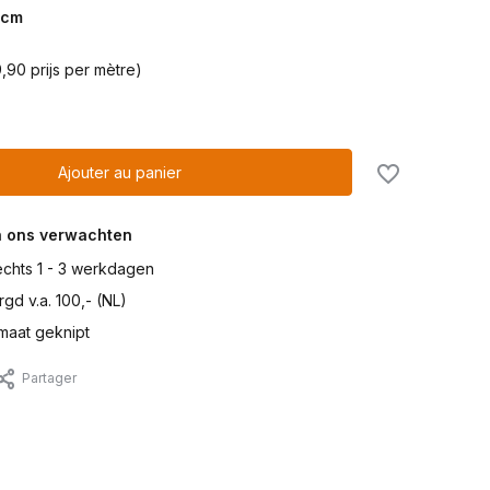
cm
,90 prijs per mètre)
Ajouter au panier
n ons verwachten
lechts 1 - 3 werkdagen
gd v.a. 100,- (NL)
maat geknipt
Partager