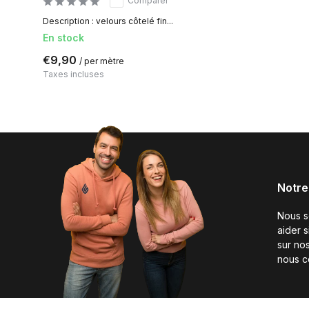
Comparer
Description : velours côtelé fin...
En stock
€9,90
/ per mètre
Taxes incluses
Notre
Nous 
aider 
sur nos
nous c