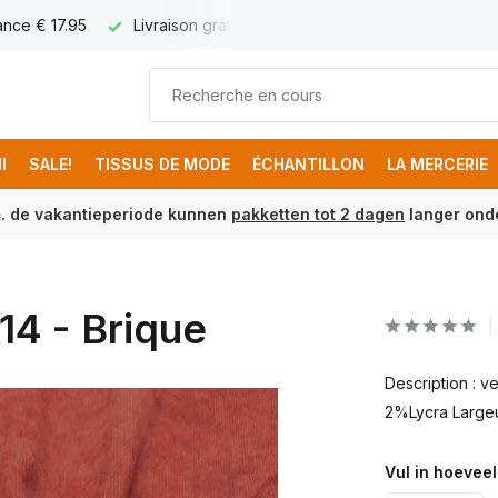
ance € 17.95
Livraison gratuite à partir de € 250 (FR)
I
SALE!
TISSUS DE MODE
ÉCHANTILLON
LA MERCERIE
m. de vakantieperiode kunnen
pakketten tot 2 dagen
langer onde
14 - Brique
Description : 
2%Lycra Largeu
Vul in hoeveel