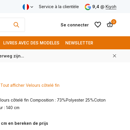
Service à la clientèle
9,4
@
Kiyoh
0
Se connecter
LIVRES AVEC DES MODELES
NEWSLETTER
rweg zijn...
S'inscrire
S'inscrire
Tout afficher Velours côtelé fin
velours côtelé fin Composition : 73%Polyester 25%Coton
r : 140 cm
 cm en bereken de prijs