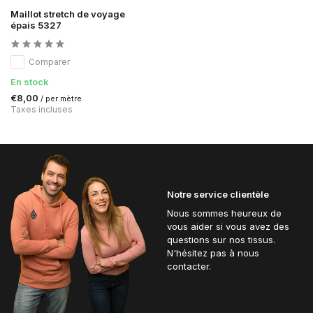
Maillot stretch de voyage
épais 5327
Comparer
En stock
€8,00
/ per mètre
Taxes incluses
Notre service clientèle
Nous sommes heureux de
vous aider si vous avez des
questions sur nos tissus.
N'hésitez pas à nous
contacter.