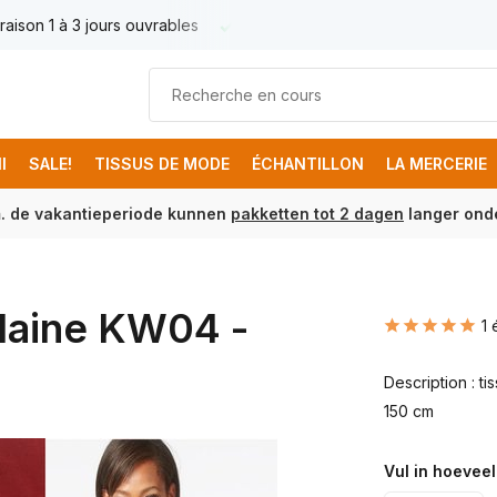
raison 1 à 3 jours ouvrables
Livraison France € 17.95
Livr
I
SALE!
TISSUS DE MODE
ÉCHANTILLON
LA MERCERIE
m. de vakantieperiode kunnen
pakketten tot 2 dagen
langer onde
 laine KW04 -
1 
Description : t
150 cm
Vul in hoeveel