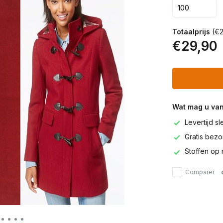
Totaalprijs
(€2
€29,90
Wat mag u va
Levertijd s
Gratis bezor
Stoffen op 
Comparer