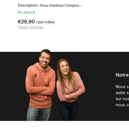
Description : tissu manteau Compos...
En stock
€29,90
/ per mètre
Taxes incluses
Notre
Nous 
aider 
sur nos
nous c