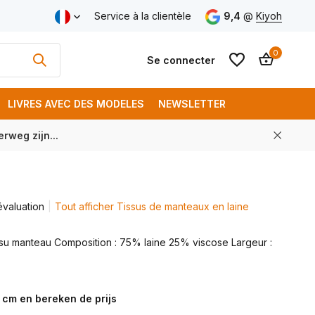
aison gratuite à partir de € 250 (FR)
Service à la clientèle
9,4
@
Kiyoh
0
Se connecter
LIVRES AVEC DES MODELES
NEWSLETTER
rweg zijn...
S'inscrire
S'inscrire
évaluation
Tout afficher Tissus de manteaux en laine
issu manteau Composition : 75% laine 25% viscose Largeur :
 cm en bereken de prijs