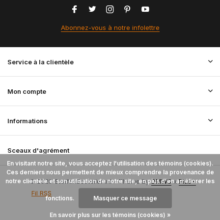
Abonnez-vous à notre infolettre
Service à la clientèle
Mon compte
Informations
Sceaux d'agrément
En visitant notre site, vous acceptez l'utilisation des témoins (cookies).
Ces derniers nous permettent de mieux comprendre la provenance de
notre clientèle et son utilisation de notre site, en plus d'en améliorer les
© 2026 StoffenBestellen.nl - Theme By
DMWS
x
Plus+
Fil RSS
fonctions.
Masquer ce message
En savoir plus sur les témoins (cookies) »