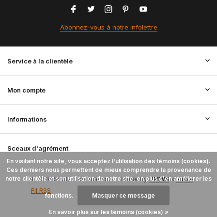
Abonnez-vous à notre infolettre
Service à la clientèle
Mon compte
Informations
Sceaux d'agrément
En visitant notre site, vous acceptez l'utilisation des témoins (cookies).
Ces derniers nous permettent de mieux comprendre la provenance de
notre clientèle et son utilisation de notre site, en plus d'en améliorer les
© 2026 StoffenBestellen.nl - Theme By
DMWS
x
Plus+
Fil RSS
fonctions.
Masquer ce message
En savoir plus sur les témoins (cookies) »