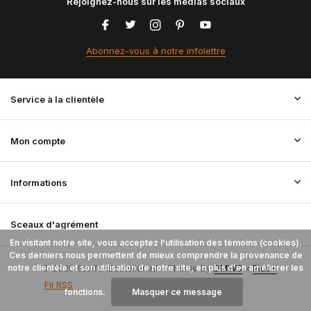
Rejoignez-nous sur les médias sociaux
Abonnez-vous à notre infolettre
Service à la clientèle
Mon compte
Informations
Sceaux d'agrément
En visitant notre site, vous acceptez l'utilisation des témoins (cookies).
Ces derniers nous permettent de mieux comprendre la provenance de
notre clientèle et son utilisation de notre site, en plus d'en améliorer les
© 2026 StoffenBestellen.nl - Theme By
DMWS
x
Plus+
Fil RSS
fonctions.
Masquer ce message