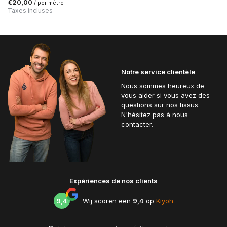
€20,00
/ per mètre
Taxes incluses
Notre service clientèle
Nous sommes heureux de
vous aider si vous avez des
questions sur nos tissus.
N'hésitez pas à nous
contacter.
Expériences de nos clients
9,4
Wij scoren een
9,4
op
Kiyoh