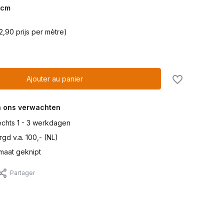
cm
2,90 prijs per mètre)
Ajouter au panier
n ons verwachten
lechts 1 - 3 werkdagen
gd v.a. 100,- (NL)
maat geknipt
Partager