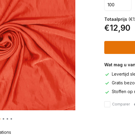
Totaalprijs
(€1
€12,90
Wat mag u va
Levertijd s
Gratis bezor
Stoffen op 
Comparer
ations