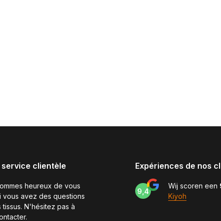
 service clientèle
Expériences de nos cl
sommes heureux de vous
Wij scoren een
9,4
si vous avez des questions
Kiyoh
 tissus. N'hésitez pas à
ontacter.