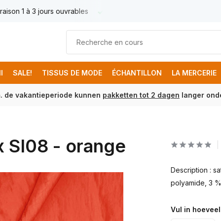
raison 1 à 3 jours ouvrables
Livraison France € 17.95
Livr
I
SALE!
TISSUS DE MODE
ÉCHANTILLON
LA MERCERIE
m. de vakantieperiode kunnen
pakketten tot 2 dagen
langer onde
x SI08 - orange
Description : s
polyamide, 3 %
Vul in hoeveel