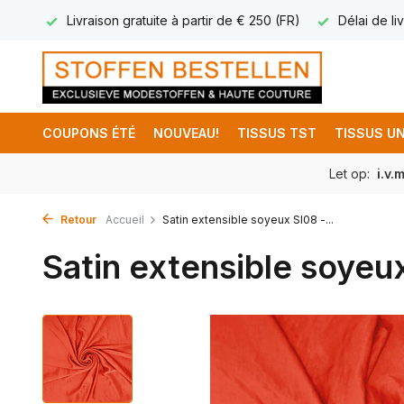
17.95
Livraison gratuite à partir de € 250 (FR)
Délai de liv
COUPONS ÉTÉ
NOUVEAU!
TISSUS TST
TISSUS UN
Let op:
i.v.
Retour
Accueil
Satin extensible soyeux SI08 -...
Satin extensible soyeu