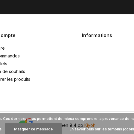
compte
Informations
ire
ommandes
lets
e de souhaits
er les produits
es). Ces derniers nous permettent de mieux comprendre la provenance de notre
9,4
Wij scoren een
9,4
op
Kiyoh
s.
Masquer ce message
En savoir plus sur les témoins (cook