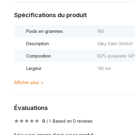
Spécifications du produit
Poids en grammes
160
Description
Silky Satin Stretch
Composition
83% polyester 14
Largeur
145 cm
Afficher plus
Évaluations
0
/
Based on 0 reviews
5
Il n'y a pas encore d'avis sur ce produit..