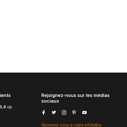
ients
Rejoignez-nous sur les médias
sociaux
9,4
op
Abonnez-vous à notre infolettre