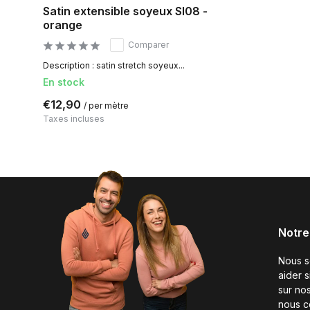
Satin extensible soyeux SI08 -
orange
Comparer
Description : satin stretch soyeux...
En stock
€12,90
/ per mètre
Taxes incluses
Notre
Nous 
aider 
sur nos
nous c