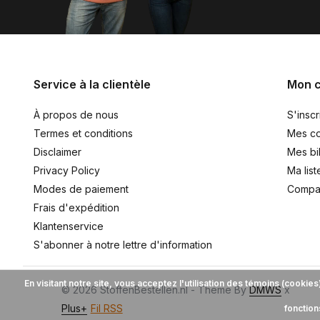
Service à la clientèle
Mon 
À propos de nous
S'inscr
Termes et conditions
Mes c
Disclaimer
Mes bil
Privacy Policy
Ma list
Modes de paiement
Compar
Frais d'expédition
Klantenservice
S'abonner à notre lettre d'information
En visitant notre site, vous acceptez l'utilisation des témoins (cooki
© 2026 StoffenBestellen.nl - Theme By
DMWS
x
Plus+
Fil RSS
fonction