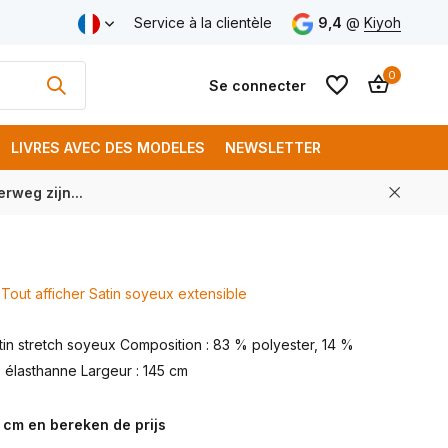
aison gratuite à partir de € 250 (FR)
Service à la clientèle
9,4
@
Kiyoh
0
Se connecter
LIVRES AVEC DES MODELES
NEWSLETTER
rweg zijn...
S'inscrire
S'inscrire
Tout afficher Satin soyeux extensible
atin stretch soyeux Composition : 83 % polyester, 14 %
 élasthanne Largeur : 145 cm
 cm en bereken de prijs