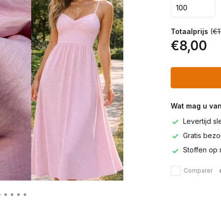
Totaalprijs
(
€1
€8,00
Wat mag u va
Levertijd s
Gratis bezor
Stoffen op 
Comparer