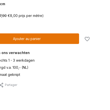
cm
7,90
€8,00 prijs per mètre)
Ajouter au panier
n ons verwachten
lechts 1 - 3 werkdagen
gd v.a. 100,- (NL)
maat geknipt
Partager