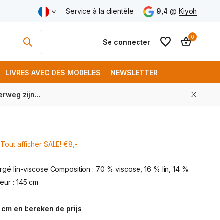
aison gratuite à partir de € 250 (FR)
Service à la clientèle
9,4
@
Kiyoh
0
Se connecter
LIVRES AVEC DES MODELES
NEWSLETTER
rweg zijn...
S'inscrire
S'inscrire
Tout afficher SALE! €8,-
ergé lin-viscose Composition : 70 % viscose, 16 % lin, 14 %
eur : 145 cm
 cm en bereken de prijs