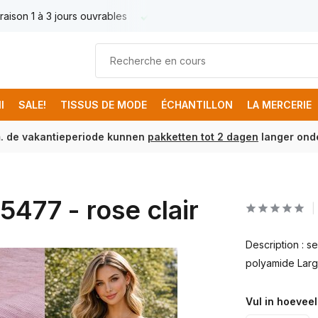
raison 1 à 3 jours ouvrables
Livraison France € 17.95
Livr
I
SALE!
TISSUS DE MODE
ÉCHANTILLON
LA MERCERIE
m. de vakantieperiode kunnen
pakketten tot 2 dagen
langer onde
5477 - rose clair
Description : s
polyamide Larg
Vul in hoeveel