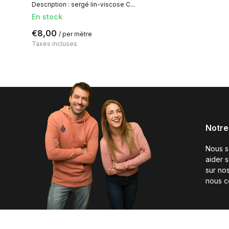
Description : sergé lin-viscose C...
En stock
€8,00
/ per mètre
Taxes incluses
Notre
Nous 
aider 
sur nos
nous c