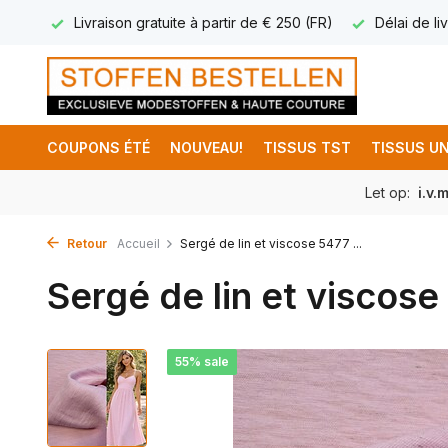
17.95
Livraison gratuite à partir de € 250 (FR)
Délai de liv
COUPONS ÉTÉ
NOUVEAU!
TISSUS TST
TISSUS UN
Let op:
i.v.
Retour
Accueil
Sergé de lin et viscose 5477 ...
Sergé de lin et viscose 
55% sale