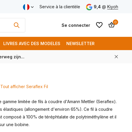
aison gratuite à partir de € 250 (FR)
Service à la clientèle
9,4
@
Kiyoh
0
Se connecter
LIVRES AVEC DES MODELES
NEWSLETTER
rweg zijn...
S'inscrire
S'inscrire
Tout afficher Seraflex Fil
gamme limitée de fils à coudre d'Amann Mettler (Seraflex).
rès élastiques (allongement d'environ 65%). Ce fil à coudre
t composé à 100% de téréphtalate de polytriméthylène et il
sur une bobine.