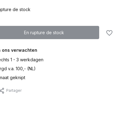
upture de stock
En rupture de stock
n ons verwachten
lechts 1 - 3 werkdagen
gd v.a. 100,- (NL)
maat geknipt
Partager