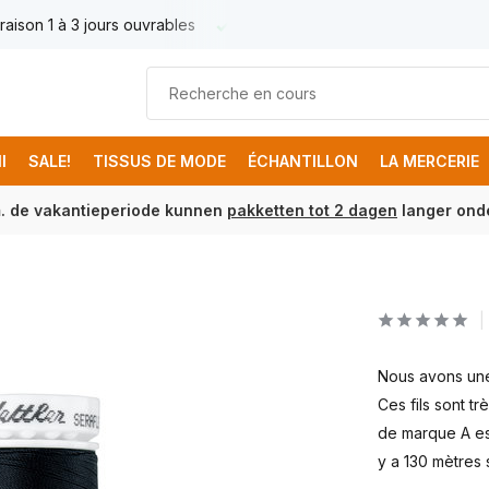
raison 1 à 3 jours ouvrables
Livraison France € 17.95
Livr
I
SALE!
TISSUS DE MODE
ÉCHANTILLON
LA MERCERIE
m. de vakantieperiode kunnen
pakketten tot 2 dagen
langer onde
Nous avons une 
Ces fils sont t
de marque A es
y a 130 mètres 