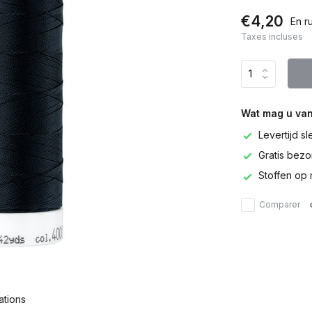
€4,20
En r
Taxes incluses
Wat mag u va
Levertijd s
Gratis bezor
Stoffen op 
Comparer
ations