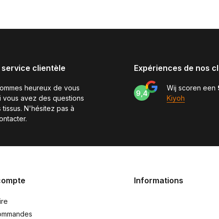
 service clientèle
Expériences de nos cl
sommes heureux de vous
Wij scoren een
9,4
si vous avez des questions
Kiyoh
 tissus. N'hésitez pas à
ontacter.
compte
Informations
ire
ommandes