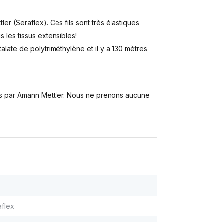
r (Seraflex). Ces fils sont très élastiques
 les tissus extensibles!
ate de polytriméthylène et il y a 130 mètres
ées par Amann Mettler. Nous ne prenons aucune
aflex