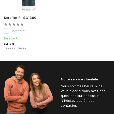
Seraflex Fil SG1360
Comparer
En stock
€4,20
Taxes incluses
Notre service clientèle
Nous sommes heureux de
vous aider si vous avez des
questions sur nos tissus.
N'hésitez pas à nous
contacter.