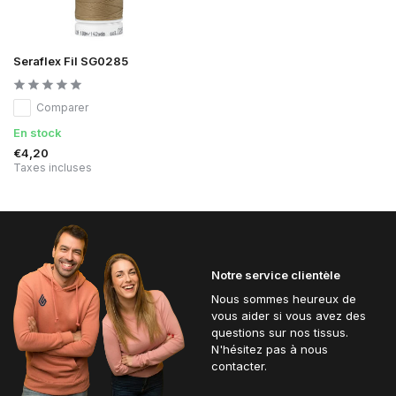
Seraflex Fil SG0285
Comparer
En stock
€4,20
Taxes incluses
Notre service clientèle
Nous sommes heureux de
vous aider si vous avez des
questions sur nos tissus.
N'hésitez pas à nous
contacter.