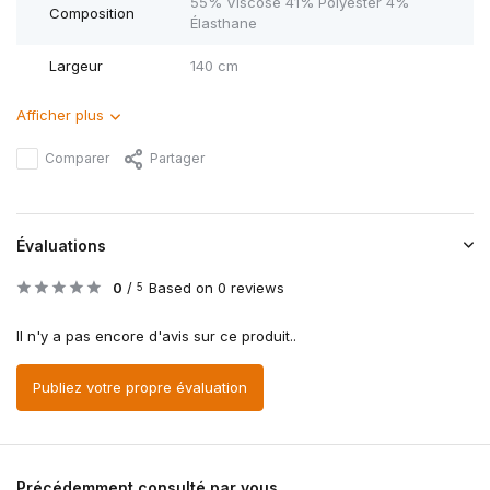
55% Viscose 41% Polyester 4%
Composition
Élasthane
Largeur
140 cm
Afficher plus
Comparer
Partager
Évaluations
0
/
Based on 0 reviews
5
Il n'y a pas encore d'avis sur ce produit..
Publiez votre propre évaluation
Précédemment consulté par vous