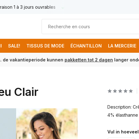
raison 1 à 3 jours ouvrables
Livraison France € 17.95
Livr
I
SALE!
TISSUS DE MODE
ÉCHANTILLON
LA MERCERIE
m. de vakantieperiode kunnen
pakketten tot 2 dagen
langer onde
u Clair
Description: C
4% élasthanne 
Vul in hoeveel