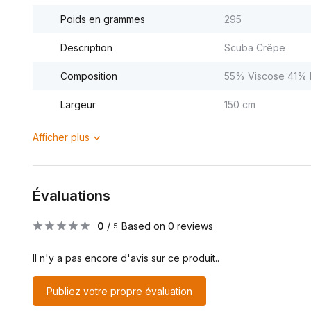
Poids en grammes
295
Description
Scuba Crêpe
Composition
55% Viscose 41% P
Largeur
150 cm
Afficher plus
Évaluations
0
/
Based on 0 reviews
5
Il n'y a pas encore d'avis sur ce produit..
Publiez votre propre évaluation