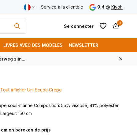
aison gratuite à partir de € 250 (FR)
Service à la clientèle
9,4
@
Kiyoh
0
Se connecter
LIVRES AVEC DES MODELES
NEWSLETTER
rweg zijn...
S'inscrire
S'inscrire
Tout afficher Uni Scuba Crepe
rêpe sous-marine Composition: 55% viscose, 41% polyester,
Largeur: 150 cm
 cm en bereken de prijs