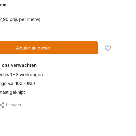
cm
2,90 prijs per mètre)
Ajouter au panier
n ons verwachten
lechts 1 - 3 werkdagen
gd v.a. 100,- (NL)
maat geknipt
Partager