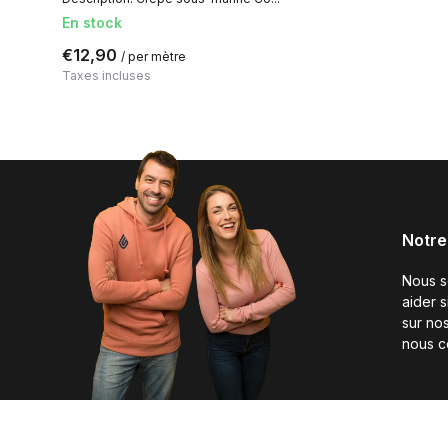
En stock
€12,90
/ per mètre
Taxes incluses
Notre
Nous 
aider 
sur nos
nous c