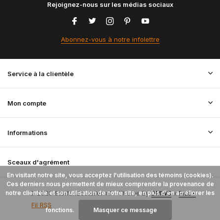
Rejoignez-nous sur les médias sociaux
Abonnez-vous à notre infolettre
Service à la clientèle
Mon compte
Informations
Sceaux d'agrément
En visitant notre site, vous acceptez l'utilisation des témoins (cookies).
Ces derniers nous permettent de mieux comprendre la provenance de
notre clientèle et son utilisation de notre site, en plus d'en améliorer les
© 2026 StoffenBestellen.nl - Theme By
DMWS
x
Plus+
Fil RSS
fonctions.
Masquer ce message