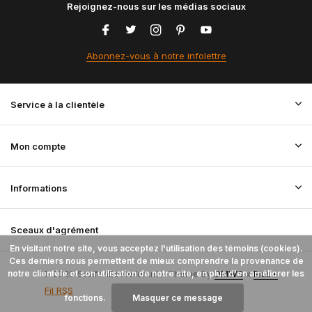
Rejoignez-nous sur les médias sociaux
Abonnez-vous à notre infolettre
Service à la clientèle
Mon compte
Informations
Sceaux d'agrément
En visitant notre site, vous acceptez l'utilisation des témoins (cookies).
Ces derniers nous permettent de mieux comprendre la provenance de
notre clientèle et son utilisation de notre site, en plus d'en améliorer les
© 2026 StoffenBestellen.nl - Theme By
DMWS
x
Plus+
Fil RSS
fonctions.
Masquer ce message