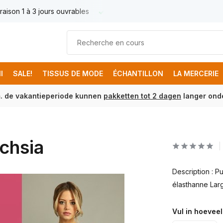
raison 1 à 3 jours ouvrables
Livraison France € 17.95
Livr
I
SALE!
TISSUS DE MODE
ÉCHANTILLON
LA MERCERIE
m. de vakantieperiode kunnen
pakketten tot 2 dagen
langer onde
chsia
Description : 
élasthanne Larg
Vul in hoeveel