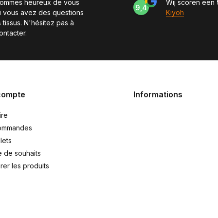
sommes heureux de vous
Wij scoren een
9,4
si vous avez des questions
Kiyoh
 tissus. N'hésitez pas à
ontacter.
compte
Informations
ire
ommandes
lets
e de souhaits
er les produits