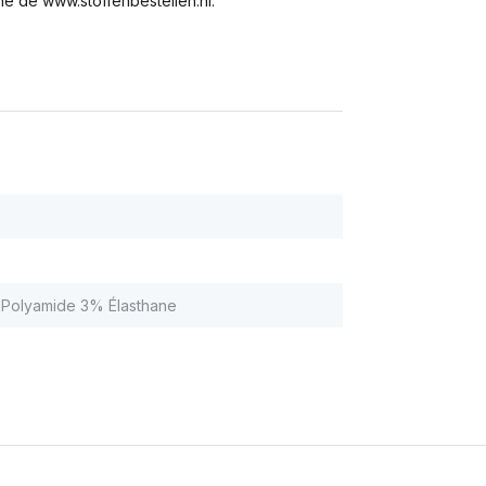
e de www.stoffenbestellen.nl.
Polyamide 3% Élasthane