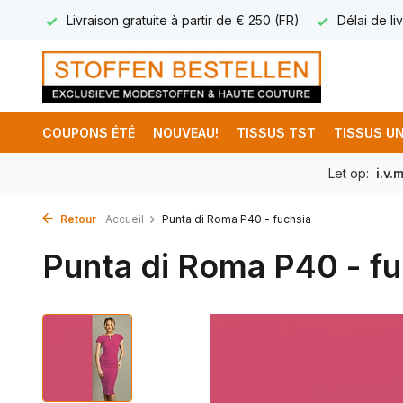
17.95
Livraison gratuite à partir de € 250 (FR)
Délai de liv
COUPONS ÉTÉ
NOUVEAU!
TISSUS TST
TISSUS UN
Let op:
i.v.
Retour
Accueil
Punta di Roma P40 - fuchsia
Punta di Roma P40 - fu