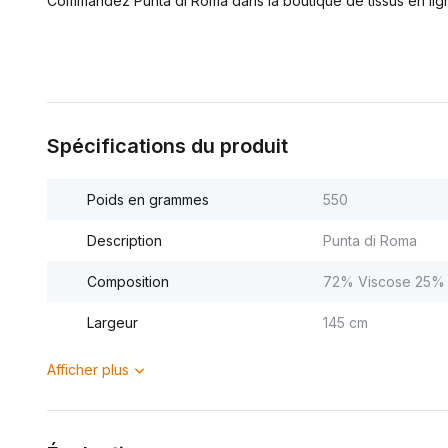
Commandez Punta di Roma dans la boutique de tissus en lign
Spécifications du produit
Poids en grammes
550
Description
Punta di Roma
Composition
72% Viscose 25% 
Largeur
145 cm
Afficher plus