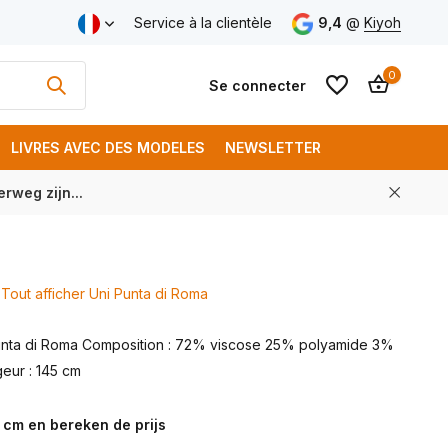
aison gratuite à partir de € 250 (FR)
Service à la clientèle
9,4
@
Kiyoh
0
Se connecter
LIVRES AVEC DES MODELES
NEWSLETTER
rweg zijn...
S'inscrire
S'inscrire
Tout afficher Uni Punta di Roma
Punta di Roma Composition : 72% viscose 25% polyamide 3%
eur : 145 cm
 cm en bereken de prijs