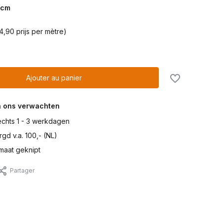
cm
4,90 prijs per mètre)
Ajouter au panier
n ons verwachten
lechts 1 - 3 werkdagen
gd v.a. 100,- (NL)
maat geknipt
Partager