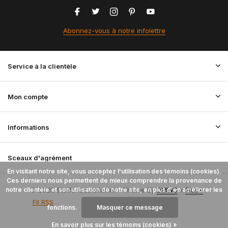
Abonnez-vous à notre infolettre
Service à la clientèle
Mon compte
Informations
Sceaux d'agrément
En visitant notre site, vous acceptez l'utilisation des témoins (cookies).
Ces derniers nous permettent de mieux comprendre la provenance de
notre clientèle et son utilisation de notre site, en plus d'en améliorer les
© 2026 StoffenBestellen.nl - Theme By
DMWS
x
Plus+
Fil RSS
fonctions.
Masquer ce message
En savoir plus sur les témoins (cookies) »