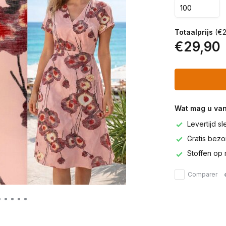
Totaalprijs
(€2
€29,90
Wat mag u va
Levertijd s
Gratis bezor
Stoffen op 
Comparer