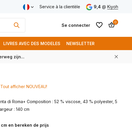
aison gratuite à partir de € 250 (FR)
Service à la clientèle
9,4
@
Kiyoh
0
Se connecter
LIVRES AVEC DES MODELES
NEWSLETTER
rweg zijn...
S'inscrire
S'inscrire
Tout afficher NOUVEAU!
unta di Roma+ Composition : 52 % viscose, 43 % polyester, 5
argeur : 140 cm
 cm en bereken de prijs