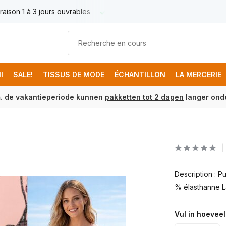
raison 1 à 3 jours ouvrables
Livraison France € 17.95
Livr
I
SALE!
TISSUS DE MODE
ÉCHANTILLON
LA MERCERIE
m. de vakantieperiode kunnen
pakketten tot 2 dagen
langer onde
Description : P
% élasthanne L
Vul in hoeveel