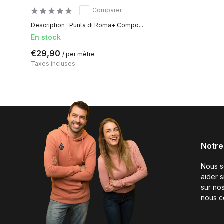
Comparer
Description : Punta di Roma+ Compo...
En stock
€29,90
/ per mètre
Taxes incluses
Notre
Nous 
aider 
sur nos
nous c