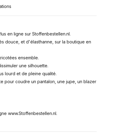
ations
s en ligne sur Stoffenbestellen.nl.
s douce, et d'élasthanne, sur la boutique en
ricotées ensemble.
issimuler une silhouette.
us lourd et de pleine qualité.
nte pour coudre un pantalon, une jupe, un blazer
gne www.Stoffenbestellen.nl.