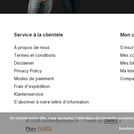
Service à la clientèle
Mon 
À propos de nous
S'inscr
Termes et conditions
Mes c
Disclaimer
Mes bil
Privacy Policy
Ma list
Modes de paiement
Compar
Frais d'expédition
Klantenservice
S'abonner à notre lettre d'information
En visitant notre site, vous acceptez l'utilisation des témoins (cooki
© 2026 StoffenBestellen.nl - Theme By
DMWS
x
Plus+
Fil RSS
fonction