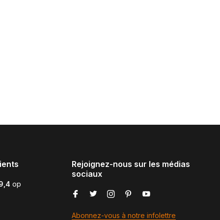
ients
Rejoignez-nous sur les médias
sociaux
9,4
op
Abonnez-vous à notre infolettre