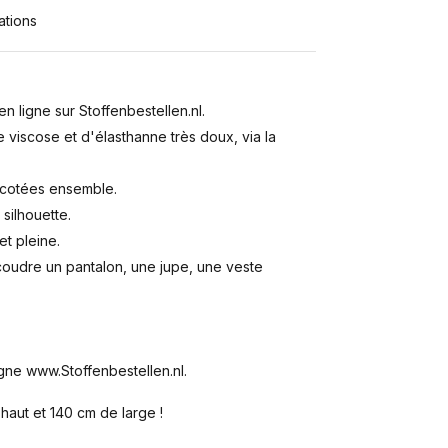
ations
n ligne sur Stoffenbestellen.nl.
iscose et d'élasthanne très doux, via la
icotées ensemble.
silhouette.
et pleine.
 coudre un pantalon, une jupe, une veste
gne www.Stoffenbestellen.nl.
aut et 140 cm de large !