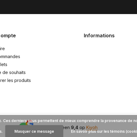
compte
Informations
ire
ommandes
lets
e de souhaits
er les produits
es). Ces derniers nous permettent de mieux comprendre la provenance de notre
9,4
Wij scoren een
9,4
op
Kiyoh
s.
Masquer ce message
En savoir plus sur les témoins (cook