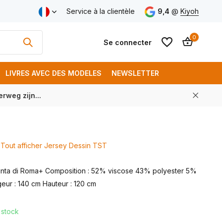
aison gratuite à partir de € 250 (FR)
Service à la clientèle
9,4
@
Kiyoh
0
Se connecter
LIVRES AVEC DES MODELES
NEWSLETTER
rweg zijn...
S'inscrire
S'inscrire
Tout afficher Jersey Dessin TST
Punta di Roma+ Composition : 52% viscose 43% polyester 5%
eur : 140 cm Hauteur : 120 cm
 stock