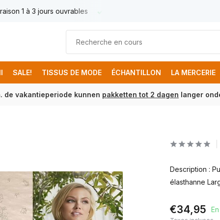
raison 1 à 3 jours ouvrables
Livraison France € 17.95
Livr
I
SALE!
TISSUS DE MODE
ÉCHANTILLON
LA MERCERIE
m. de vakantieperiode kunnen
pakketten tot 2 dagen
langer onde
Description : 
élasthanne Larg
€34,95
En