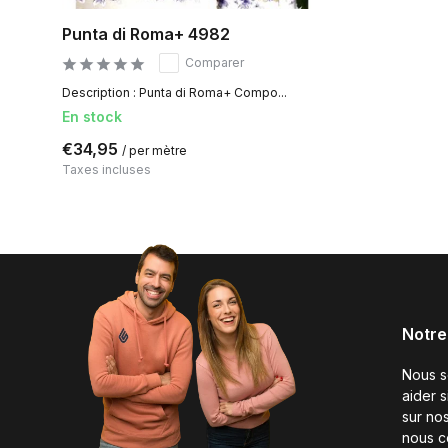
Punta di Roma+ 4982
Comparer
Description : Punta di Roma+ Compo...
En stock
€34,95
/ per mètre
Taxes incluses
Notre
Nous 
aider 
sur nos
nous c