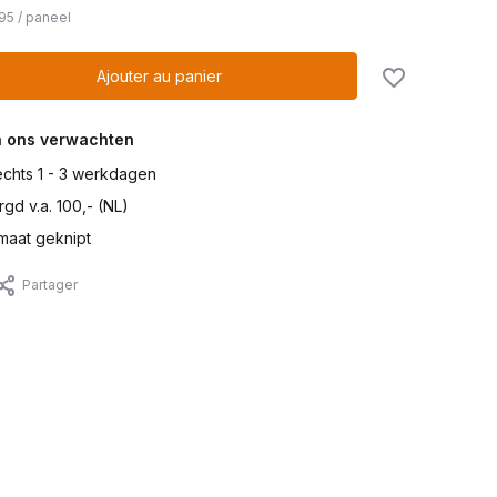
95
/
paneel
Ajouter au panier
n ons verwachten
lechts 1 - 3 werkdagen
gd v.a. 100,- (NL)
maat geknipt
Partager