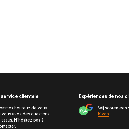
 service clientèle
Expériences de nos cl
sommes heureux de vous
Wij scoren een
9,4
si vous avez des questions
Kiyoh
 tissus. N'hésitez pas à
ontacter.