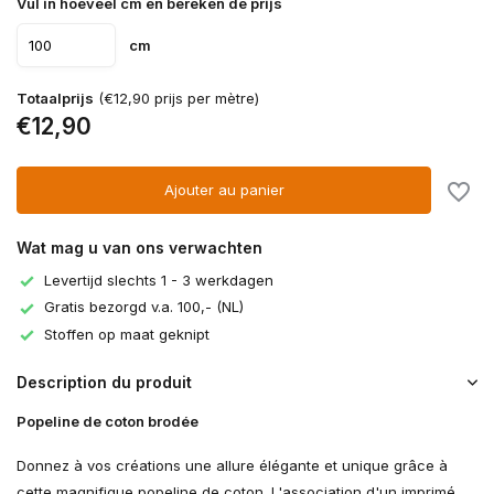
Vul in hoeveel cm en bereken de prijs
cm
Totaalprijs
(€12,90 prijs per mètre)
€12,90
Ajouter au panier
Wat mag u van ons verwachten
Levertijd slechts 1 - 3 werkdagen
Gratis bezorgd v.a. 100,- (NL)
Stoffen op maat geknipt
Description du produit
Popeline de coton brodée
Donnez à vos créations une allure élégante et unique grâce à
cette magnifique popeline de coton. L'association d'un imprimé