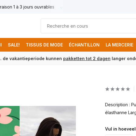
raison 1 à 3 jours ouvrables
Livraison France € 17.95
Livr
I
SALE!
TISSUS DE MODE
ÉCHANTILLON
LA MERCERIE
m. de vakantieperiode kunnen
pakketten tot 2 dagen
langer onde
Description : 
élasthanne Larg
Vul in hoeveel