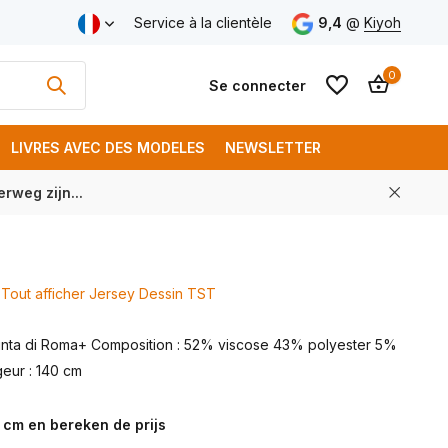
aison gratuite à partir de € 250 (FR)
Service à la clientèle
9,4
@
Kiyoh
0
Se connecter
LIVRES AVEC DES MODELES
NEWSLETTER
rweg zijn...
S'inscrire
S'inscrire
Tout afficher Jersey Dessin TST
Punta di Roma+ Composition : 52% viscose 43% polyester 5%
eur : 140 cm
 cm en bereken de prijs