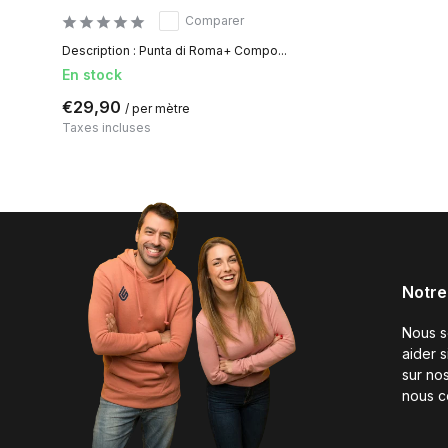
Comparer
Description : Punta di Roma+ Compo...
En stock
€29,90
/ per mètre
Taxes incluses
Notre
Nous 
aider 
sur nos
nous c