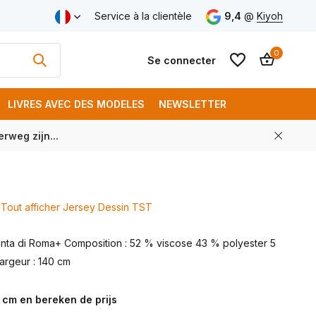
aison gratuite à partir de € 250 (FR)
Service à la clientèle
9,4
@
Kiyoh
0
Se connecter
LIVRES AVEC DES MODELES
NEWSLETTER
rweg zijn...
S'inscrire
S'inscrire
Tout afficher Jersey Dessin TST
Punta di Roma+ Composition : 52 % viscose 43 % polyester 5
argeur : 140 cm
 cm en bereken de prijs