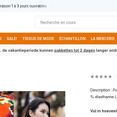
raison 1 à 3 jours ouvrables
Livraison France € 17.95
Livr
I
SALE!
TISSUS DE MODE
ÉCHANTILLON
LA MERCERIE
m. de vakantieperiode kunnen
pakketten tot 2 dagen
langer onde
0
Description : 
% élasthanne L
Vul in hoeveel