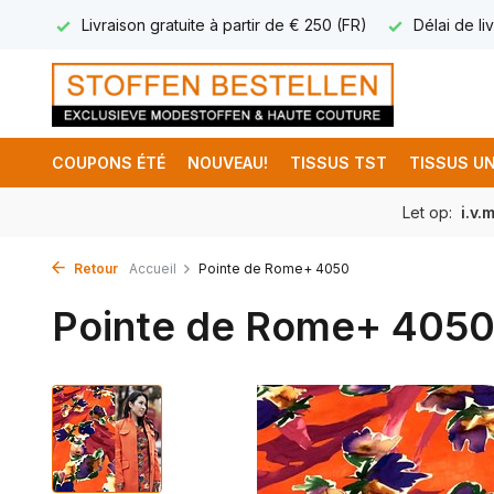
17.95
Livraison gratuite à partir de € 250 (FR)
Délai de liv
COUPONS ÉTÉ
NOUVEAU!
TISSUS TST
TISSUS UN
Let op:
i.v.
Retour
Accueil
Pointe de Rome+ 4050
Pointe de Rome+ 405