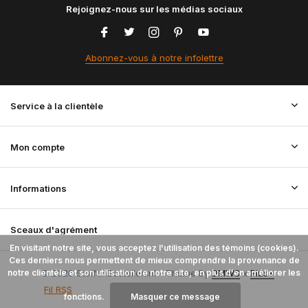
Rejoignez-nous sur les médias sociaux
Abonnez-vous à notre infolettre
Service à la clientèle
Mon compte
Informations
Sceaux d'agrément
En visitant notre site, vous acceptez l'utilisation des témoins (cookies).
Ces derniers nous permettent de mieux comprendre la provenance de
notre clientèle et son utilisation de notre site, en plus d'en améliorer les
© 2026 StoffenBestellen.nl - Theme By
DMWS
x
Plus+
Fil RSS
fonctions.
Masquer ce message