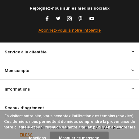
Rejoignez-nous sur les médias sociaux
Abonnez-vous à notre infolettre
Service à la clientèle
Mon compte
Informations
Sceaux d'agrément
En visitant notre site, vous acceptez l'utilisation des témoins (cookies).
Ces derniers nous permettent de mieux comprendre la provenance de
notre clientèle et son utilisation de notre site, en plus d'en améliorer les
© 2026 StoffenBestellen.nl - Theme By
DMWS
x
Plus+
Fil RSS
fonctions.
Masquer ce message