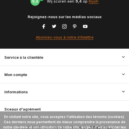
9,4
Wij scoren een
9,4
op
Kiyoh
Rejoignez-nous sur les médias sociaux
Abonnez-vous à notre infolettre
Service à la clientèle
Mon compte
Informations
Sceaux d'agrément
En visitant notre site, vous acceptez l'utilisation des témoins (cookies).
Ces derniers nous permettent de mieux comprendre la provenance de
notre clientèle et son utilisation de notre site, en plus d'en améliorer les
© 2026 StoffenBestellen.nl - Theme By
DMWS
x
Plus+