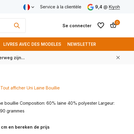
aison gratuite à partir de € 250 (FR)
Service à la clientèle
9,4
@
Kiyoh
0
Se connecter
LIVRES AVEC DES MODELES
NEWSLETTER
rweg zijn...
S'inscrire
S'inscrire
Tout afficher Uni Laine Bouillie
ine bouillie Composition: 60% laine 40% polyester Largeur:
 390 grammes
 cm en bereken de prijs