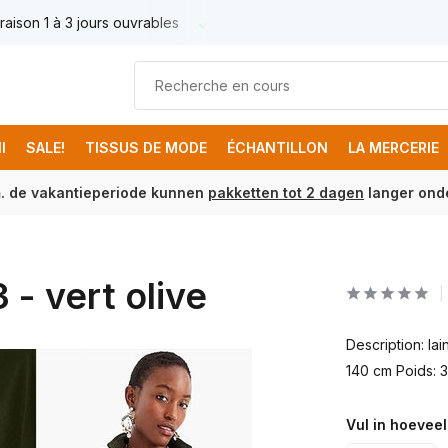
raison 1 à 3 jours ouvrables
Livraison France € 17.95
Livr
I
SALE!
TISSUS DE MODE
ÉCHANTILLON
LA MERCERIE
m. de vakantieperiode kunnen
pakketten tot 2 dagen
langer onde
 - vert olive
Description: la
140 cm Poids:
Vul in hoeveel