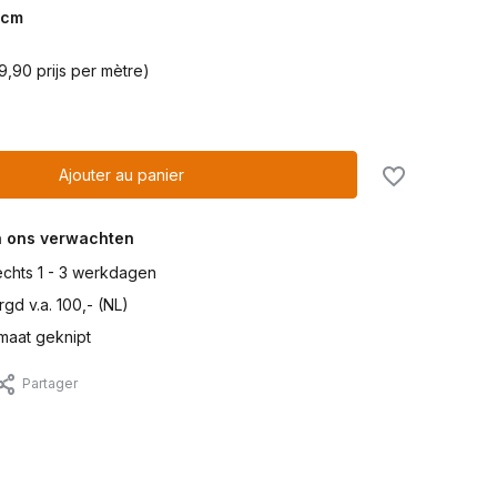
cm
9,90 prijs per mètre)
Ajouter au panier
n ons verwachten
lechts 1 - 3 werkdagen
gd v.a. 100,- (NL)
maat geknipt
Partager