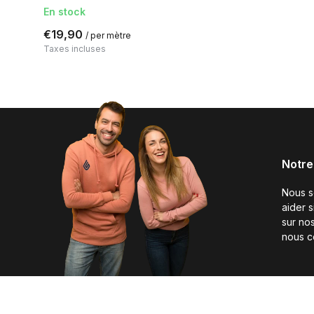
En stock
€19,90
/ per mètre
Taxes incluses
Notre
Nous 
aider 
sur nos
nous c