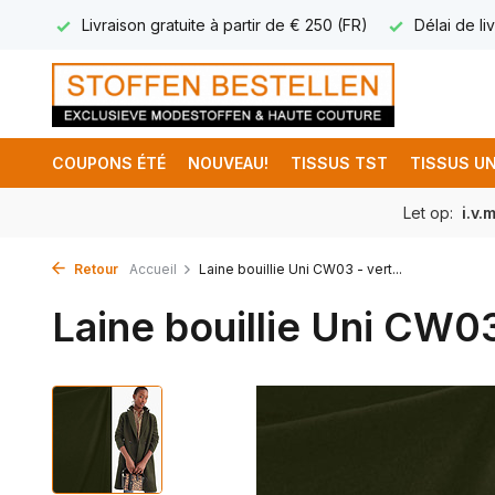
17.95
Livraison gratuite à partir de € 250 (FR)
Délai de liv
COUPONS ÉTÉ
NOUVEAU!
TISSUS TST
TISSUS UN
Let op:
i.v.
Retour
Accueil
Laine bouillie Uni CW03 - vert...
Laine bouillie Uni CW03