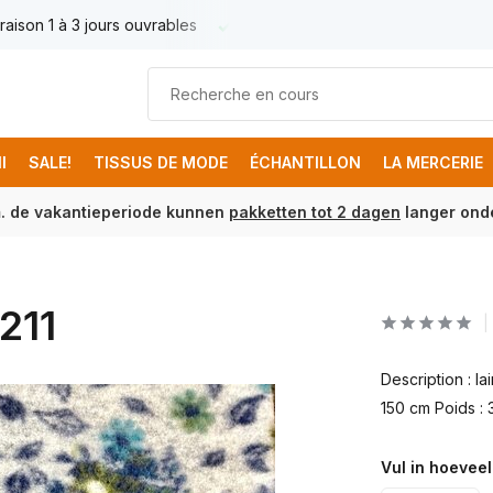
raison 1 à 3 jours ouvrables
Livraison France € 17.95
Livr
I
SALE!
TISSUS DE MODE
ÉCHANTILLON
LA MERCERIE
m. de vakantieperiode kunnen
pakketten tot 2 dagen
langer onde
211
Description : l
150 cm Poids :
Vul in hoeveel