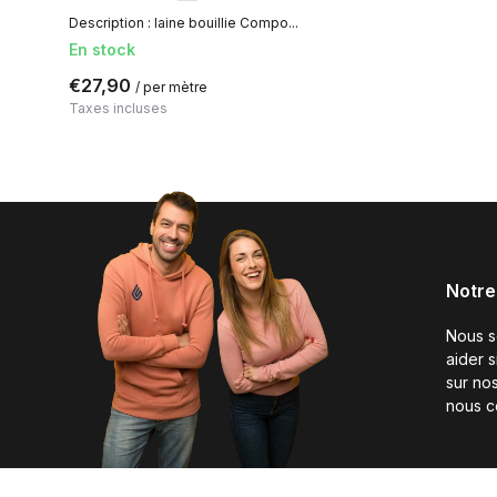
Description : laine bouillie Compo...
En stock
€27,90
/ per mètre
Taxes incluses
Notre
Nous 
aider 
sur nos
nous c