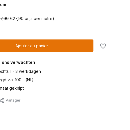
cm
7,90
€27,90 prijs per mètre)
Ajouter au panier
n ons verwachten
lechts 1 - 3 werkdagen
gd v.a. 100,- (NL)
maat geknipt
Partager