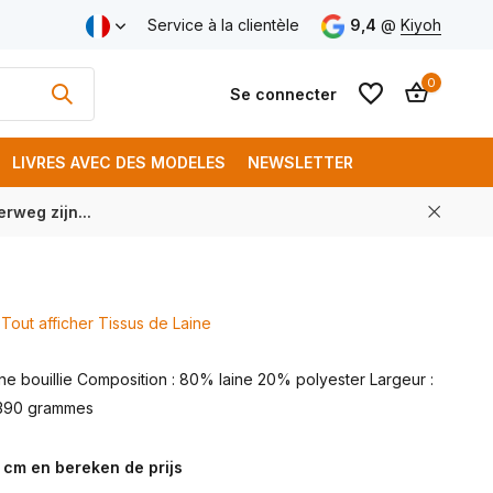
aison gratuite à partir de € 250 (FR)
Service à la clientèle
9,4
@
Kiyoh
0
Se connecter
LIVRES AVEC DES MODELES
NEWSLETTER
rweg zijn...
S'inscrire
S'inscrire
Tout afficher Tissus de Laine
aine bouillie Composition : 80% laine 20% polyester Largeur :
 390 grammes
 cm en bereken de prijs