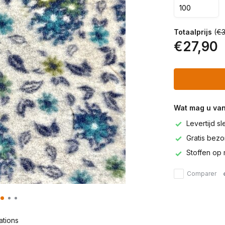
Totaalprijs
(
€3
€27,90
Wat mag u va
Levertijd s
Gratis bezor
Stoffen op 
Comparer
ations