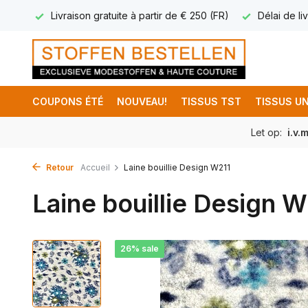
17.95
Livraison gratuite à partir de € 250 (FR)
Délai de liv
COUPONS ÉTÉ
NOUVEAU!
TISSUS TST
TISSUS UN
Let op:
i.v.
Retour
Accueil
Laine bouillie Design W211
Laine bouillie Design W
26% sale