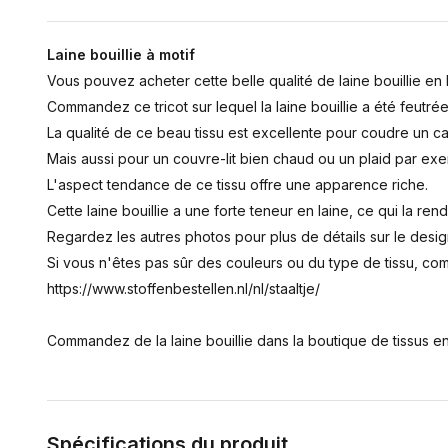
Laine bouillie à motif
Vous pouvez acheter cette belle qualité de laine bouillie en l
Commandez ce tricot sur lequel la laine bouillie a été feutrée
La qualité de ce beau tissu est excellente pour coudre un c
Mais aussi pour un couvre-lit bien chaud ou un plaid par ex
L'aspect tendance de ce tissu offre une apparence riche.
Cette laine bouillie a une forte teneur en laine, ce qui la r
Regardez les autres photos pour plus de détails sur le desig
Si vous n'êtes pas sûr des couleurs ou du type de tissu, co
https://www.stoffenbestellen.nl/nl/staaltje/
Commandez de la laine bouillie dans la boutique de tissus en
Spécifications du produit