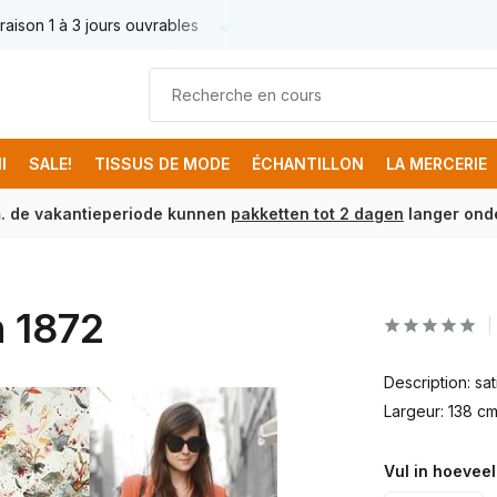
raison 1 à 3 jours ouvrables
Livraison France € 17.95
Livr
I
SALE!
TISSUS DE MODE
ÉCHANTILLON
LA MERCERIE
m. de vakantieperiode kunnen
pakketten tot 2 dagen
langer onde
h 1872
Description: sa
Largeur: 138 c
Vul in hoeveel