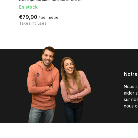
En stock
€79,90
/ per mètre
Taxes incluses
Notre
Nous 
aider 
sur nos
nous c