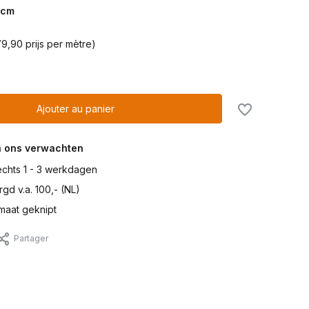
cm
9,90 prijs per mètre)
Ajouter au panier
n ons verwachten
lechts 1 - 3 werkdagen
gd v.a. 100,- (NL)
maat geknipt
Partager