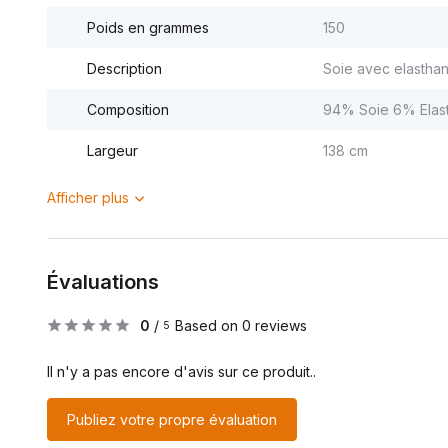
Poids en grammes
150
Description
Soie avec elastha
Composition
94% Soie 6% Elas
Largeur
138 cm
Afficher plus
Évaluations
0
/
Based on 0 reviews
5
Il n'y a pas encore d'avis sur ce produit..
Publiez votre propre évaluation