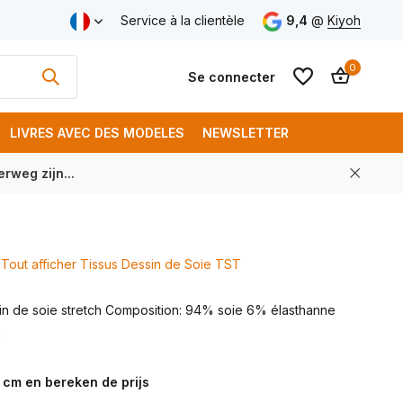
aison gratuite à partir de € 250 (FR)
Service à la clientèle
9,4
@
Kiyoh
0
Se connecter
LIVRES AVEC DES MODELES
NEWSLETTER
rweg zijn...
S'inscrire
S'inscrire
Tout afficher Tissus Dessin de Soie TST
tin de soie stretch Composition: 94% soie 6% élasthanne
m
 cm en bereken de prijs