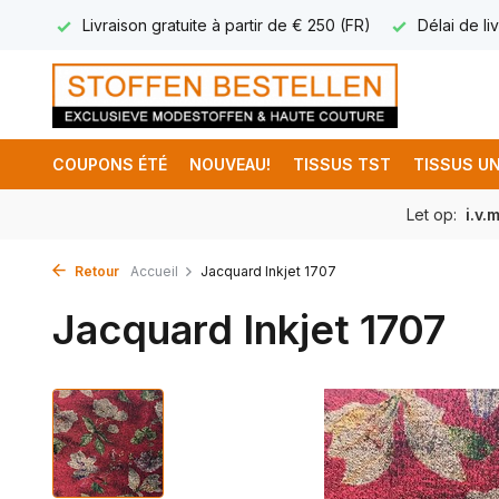
17.95
Livraison gratuite à partir de € 250 (FR)
Délai de liv
COUPONS ÉTÉ
NOUVEAU!
TISSUS TST
TISSUS UN
Let op:
i.v.
Retour
Accueil
Jacquard Inkjet 1707
Jacquard Inkjet 1707