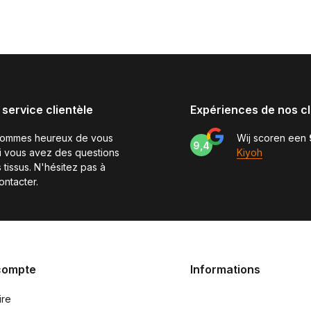
 service clientèle
Expériences de nos cl
sommes heureux de vous
Wij scoren een
9,4
si vous avez des questions
Kiyoh
 tissus. N'hésitez pas à
ontacter.
compte
Informations
ire