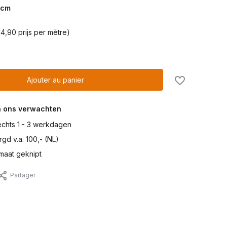
cm
4,90 prijs per mètre)
Ajouter au panier
n ons verwachten
lechts 1 - 3 werkdagen
gd v.a. 100,- (NL)
maat geknipt
Partager