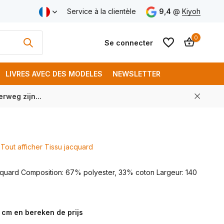
aison gratuite à partir de € 250 (FR)
Service à la clientèle
9,4
@
Kiyoh
0
Se connecter
LIVRES AVEC DES MODELES
NEWSLETTER
rweg zijn...
S'inscrire
S'inscrire
Tout afficher Tissu jacquard
acquard Composition: 67% polyester, 33% coton Largeur: 140
 cm en bereken de prijs