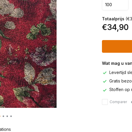
Totaalprijs
(€3
€34,90
Wat mag u va
Levertijd s
Gratis bezor
Stoffen op 
Comparer
ations