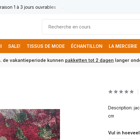
raison 1 à 3 jours ouvrables
Livraison France € 17.95
Livr
I
SALE!
TISSUS DE MODE
ÉCHANTILLON
LA MERCERIE
m. de vakantieperiode kunnen
pakketten tot 2 dagen
langer onde
Description: j
cm
Vul in hoeveel