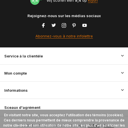
9,4
Wij scoren een
9,4
op
Kiyoh
Rejoignez-nous sur les médias sociaux
Abonnez-vous à notre infolettre
Service à la clientèle
Mon compte
Informations
Sceaux d'agrément
En visitant notre site, vous acceptez l'utilisation des témoins (cookies).
Ces derniers nous permettent de mieux comprendre la provenance de
notre clientèle et son utilisation de notre site, en plus d'en améliorer les
© 2026 StoffenBestellen.nl - Theme By
DMWS
x
Plus+