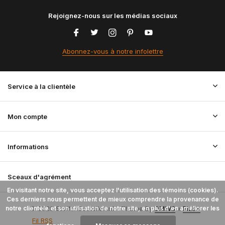
Rejoignez-nous sur les médias sociaux
Abonnez-vous à notre infolettre
Service à la clientèle
Mon compte
Informations
Sceaux d'agrément
En visitant notre site, vous acceptez l'utilisation des témoins (cookies).
Ces derniers nous permettent de mieux comprendre la provenance de
notre clientèle et son utilisation de notre site, en plus d'en améliorer les
© 2026 StoffenBestellen.nl - Theme By
DMWS
x
Plus+
Fil RSS