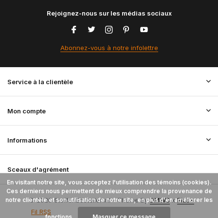
Rejoignez-nous sur les médias sociaux
Abonnez-vous à notre infolettre
Service à la clientèle
Mon compte
Informations
Sceaux d'agrément
En visitant notre site, vous acceptez l'utilisation des témoins (cookies).
Ces derniers nous permettent de mieux comprendre la provenance de
notre clientèle et son utilisation de notre site, en plus d'en améliorer les
© 2026 StoffenBestellen.nl - Theme By
DMWS
x
Plus+
Fil RSS
fonctions.
Masquer ce message