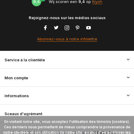
9,4
Wij scoren een
9,4
op
Kiyoh
Rejoignez-nous sur les médias sociaux
Abonnez-vous à notre infolettre
Service à la clientèle
Mon compte
Informations
Sceaux d'agrément
En visitant notre site, vous acceptez l'utilisation des témoins (cookies).
Ces derniers nous permettent de mieux comprendre la provenance de
notre clientèle et son utilisation de notre site, en plus d'en améliorer les
© 2026 StoffenBestellen.nl - Theme By
DMWS
x
Plus+