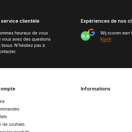
 service clientèle
Expériences de nos cl
sommes heureux de vous
Wij scoren een
9,4
si vous avez des questions
Kiyoh
 tissus. N'hésitez pas à
ontacter.
compte
Informations
ire
ommandes
lets
e de souhaits
er les produits