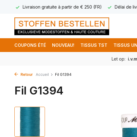
17.95
Livraison gratuite à partir de € 250 (FR)
Délai de liv
COUPONS ÉTÉ
NOUVEAU!
TISSUS TST
TISSUS UN
Let op:
i.v.
Retour
Accueil
Fil G1394
Fil G1394