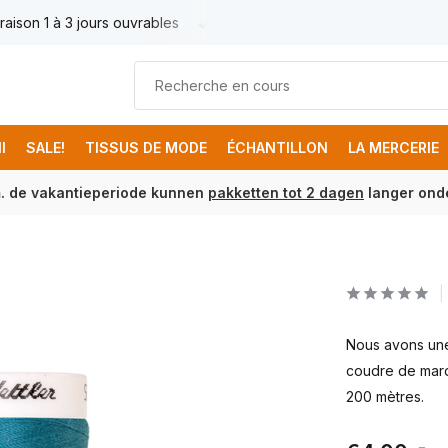
raison 1 à 3 jours ouvrables
Livraison France € 17.95
Livr
I
SALE!
TISSUS DE MODE
ÉCHANTILLON
LA MERCERIE
m. de vakantieperiode kunnen
pakketten tot 2 dagen
langer onde
Nous avons une 
coudre de marq
200 mètres.