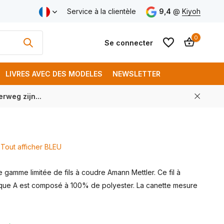
aison gratuite à partir de € 250 (FR)
Service à la clientèle
9,4
@
Kiyoh
0
Se connecter
LIVRES AVEC DES MODELES
NEWSLETTER
rweg zijn...
S'inscrire
S'inscrire
Tout afficher BLEU
gamme limitée de fils à coudre Amann Mettler. Ce fil à
ue A est composé à 100% de polyester. La canette mesure