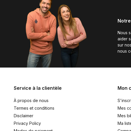
Notre
Nous 
aider 
sur nos
nous c
Service à la clientèle
Mon 
À propos de nous
S'inscr
Termes et conditions
Mes c
Disclaimer
Mes bil
Privacy Policy
Ma list
Modes de paiement
Compar