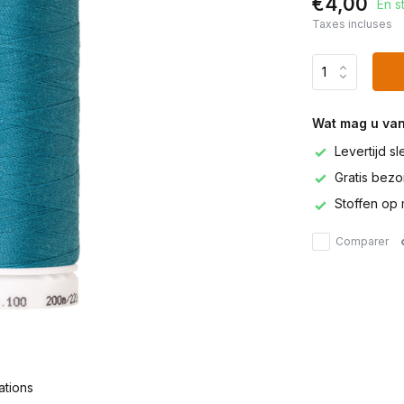
€4,00
En s
Taxes incluses
Wat mag u va
Levertijd s
Gratis bezor
Stoffen op 
Comparer
ations