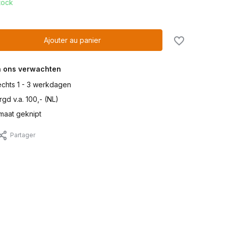
tock
Ajouter au panier
n ons verwachten
lechts 1 - 3 werkdagen
gd v.a. 100,- (NL)
maat geknipt
Partager