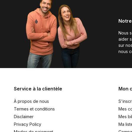
Notre
Nous 
aider 
sur nos
nous c
Service à la clientèle
Mon 
À propos de nous
S'inscr
Termes et conditions
Mes c
Disclaimer
Mes bil
Privacy Policy
Ma list
Modes de paiement
Compar