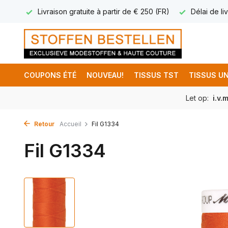
17.95
Livraison gratuite à partir de € 250 (FR)
Délai de liv
COUPONS ÉTÉ
NOUVEAU!
TISSUS TST
TISSUS UN
Let op:
i.v.
Retour
Accueil
Fil G1334
Fil G1334