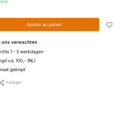
tock
Ajouter au panier
n ons verwachten
lechts 1 - 3 werkdagen
gd v.a. 100,- (NL)
maat geknipt
Partager