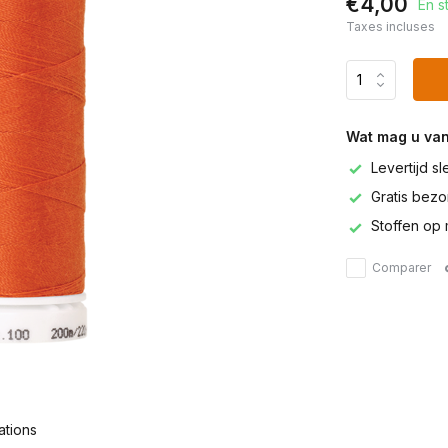
€4,00
En s
Taxes incluses
Wat mag u va
Levertijd s
Gratis bezor
Stoffen op 
Comparer
ations