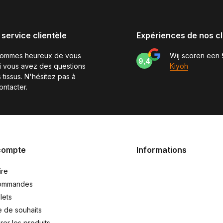
 service clientèle
Expériences de nos cl
sommes heureux de vous
Wij scoren een
9,4
si vous avez des questions
Kiyoh
 tissus. N'hésitez pas à
ontacter.
compte
Informations
ire
ommandes
lets
e de souhaits
er les produits