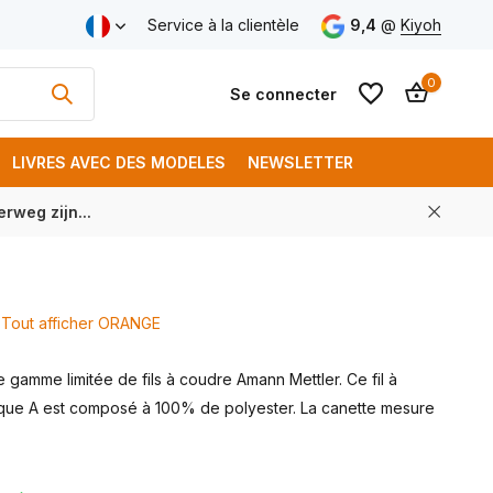
aison gratuite à partir de € 250 (FR)
Service à la clientèle
9,4
@
Kiyoh
0
Se connecter
LIVRES AVEC DES MODELES
NEWSLETTER
rweg zijn...
S'inscrire
S'inscrire
Tout afficher ORANGE
gamme limitée de fils à coudre Amann Mettler. Ce fil à
ue A est composé à 100% de polyester. La canette mesure