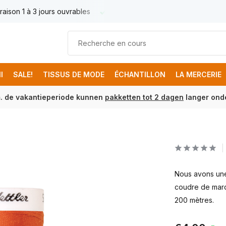
raison 1 à 3 jours ouvrables
Livraison France € 17.95
Livr
I
SALE!
TISSUS DE MODE
ÉCHANTILLON
LA MERCERIE
m. de vakantieperiode kunnen
pakketten tot 2 dagen
langer onde
Nous avons une 
coudre de marq
200 mètres.