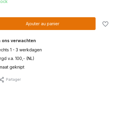
tock
Ajouter au panier
n ons verwachten
lechts 1 - 3 werkdagen
gd v.a. 100,- (NL)
maat geknipt
Partager