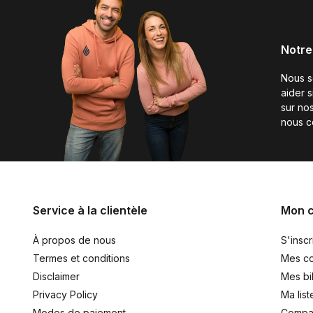
Notre
Nous 
aider 
sur nos
nous c
Service à la clientèle
Mon 
À propos de nous
S'inscr
Termes et conditions
Mes c
Disclaimer
Mes bil
Privacy Policy
Ma list
Modes de paiement
Compar