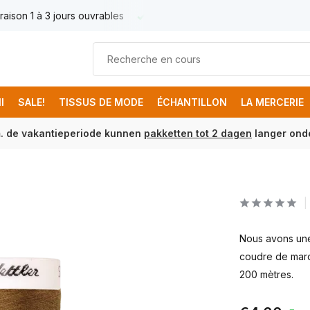
raison 1 à 3 jours ouvrables
Livraison France € 17.95
Livr
I
SALE!
TISSUS DE MODE
ÉCHANTILLON
LA MERCERIE
m. de vakantieperiode kunnen
pakketten tot 2 dagen
langer onde
Nous avons une 
coudre de marq
200 mètres.