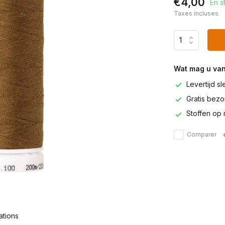
€4,00
En s
Taxes incluses
Wat mag u va
Levertijd s
Gratis bezor
Stoffen op 
Comparer
ations