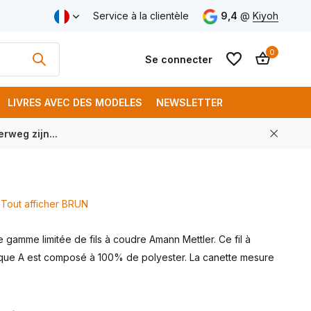
aison gratuite à partir de € 250 (FR)
Service à la clientèle
9,4
@
Kiyoh
0
Se connecter
LIVRES AVEC DES MODELES
NEWSLETTER
rweg zijn...
S'inscrire
S'inscrire
Tout afficher BRUN
gamme limitée de fils à coudre Amann Mettler. Ce fil à
ue A est composé à 100% de polyester. La canette mesure