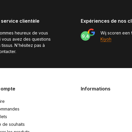
 service clientèle
Expériences de nos cl
sommes heureux de vous
Wij scoren een
9,4
si vous avez des questions
Kiyoh
 tissus. N'hésitez pas à
ontacter.
compte
Informations
ire
ommandes
lets
e de souhaits
er les produits