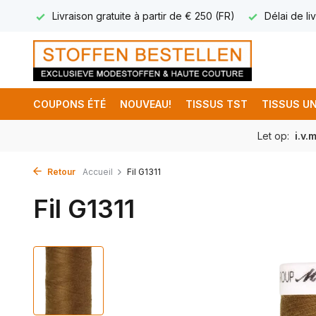
17.95
Livraison gratuite à partir de € 250 (FR)
Délai de liv
COUPONS ÉTÉ
NOUVEAU!
TISSUS TST
TISSUS UN
Let op:
i.v.
Retour
Accueil
Fil G1311
Fil G1311