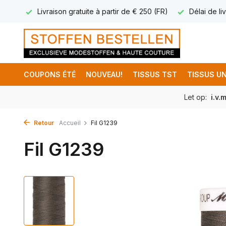
17.95
Livraison gratuite à partir de € 250 (FR)
Délai de liv
COUPONS ÉTÉ
NOUVEAU!
TISSUS TST
TISSUS UN
Let op:
i.v.
Retour
Accueil
Fil G1239
Fil G1239