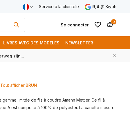
aison gratuite à partir de € 250 (FR)
Service à la clientèle
9,4
@
Kiyoh
0
Se connecter
LIVRES AVEC DES MODELES
NEWSLETTER
rweg zijn...
S'inscrire
S'inscrire
Tout afficher BRUN
gamme limitée de fils à coudre Amann Mettler. Ce fil à
ue A est composé à 100% de polyester. La canette mesure