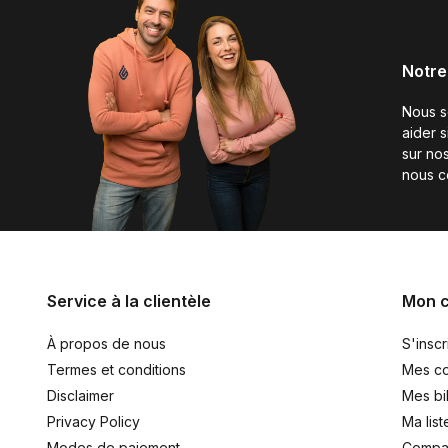
Notre
Nous 
aider 
sur nos
nous c
Service à la clientèle
Mon 
À propos de nous
S'inscr
Termes et conditions
Mes c
Disclaimer
Mes bil
Privacy Policy
Ma list
Modes de paiement
Compar