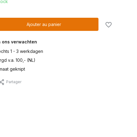
tock
Ajouter au panier
n ons verwachten
lechts 1 - 3 werkdagen
gd v.a. 100,- (NL)
maat geknipt
Partager