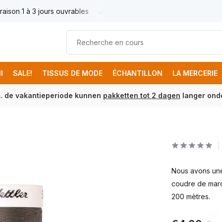
raison 1 à 3 jours ouvrables
Livraison France € 17.95
Livr
I
SALE!
TISSUS DE MODE
ÉCHANTILLON
LA MERCERIE
m. de vakantieperiode kunnen
pakketten tot 2 dagen
langer onde
Nous avons une 
coudre de marq
200 mètres.