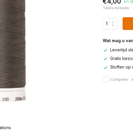
€4,00
En s
Taxes incluses
Wat mag u va
Levertijd s
Gratis bezor
Stoffen op 
Comparer
ations