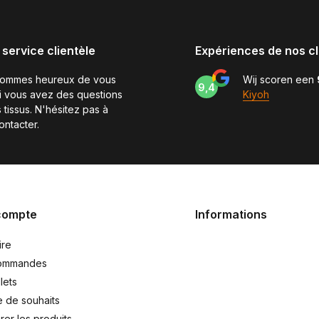
 service clientèle
Expériences de nos cl
sommes heureux de vous
Wij scoren een
9,4
si vous avez des questions
Kiyoh
 tissus. N'hésitez pas à
ontacter.
compte
Informations
ire
ommandes
lets
e de souhaits
er les produits