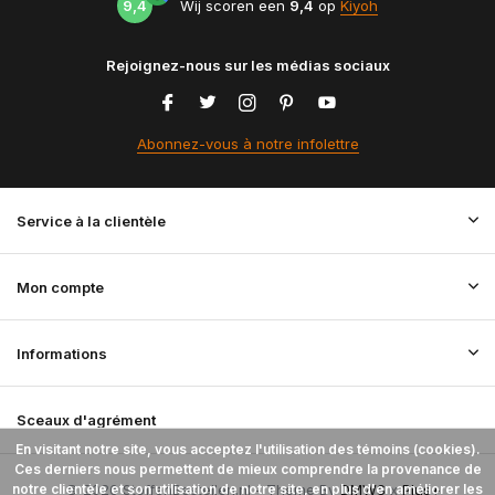
9,4
Wij scoren een
9,4
op
Kiyoh
Rejoignez-nous sur les médias sociaux
Abonnez-vous à notre infolettre
Service à la clientèle
Mon compte
Informations
Sceaux d'agrément
En visitant notre site, vous acceptez l'utilisation des témoins (cookies).
Ces derniers nous permettent de mieux comprendre la provenance de
notre clientèle et son utilisation de notre site, en plus d'en améliorer les
© 2026 StoffenBestellen.nl - Theme By
DMWS
x
Plus+