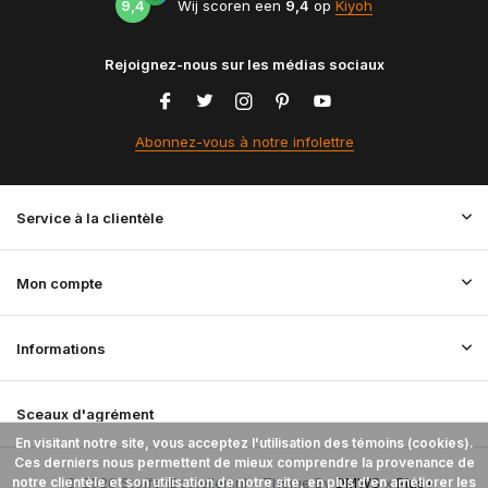
9,4
Wij scoren een
9,4
op
Kiyoh
Rejoignez-nous sur les médias sociaux
Abonnez-vous à notre infolettre
Service à la clientèle
Mon compte
Informations
Sceaux d'agrément
En visitant notre site, vous acceptez l'utilisation des témoins (cookies).
Ces derniers nous permettent de mieux comprendre la provenance de
notre clientèle et son utilisation de notre site, en plus d'en améliorer les
© 2026 StoffenBestellen.nl - Theme By
DMWS
x
Plus+