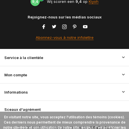
9,4
Wij scoren een
9,4
op
Kiyoh
Rejoignez-nous sur les médias sociaux
Abonnez-vous à notre infolettre
Service à la clientèle
Mon compte
Informations
Sceaux d'agrément
En visitant notre site, vous acceptez l'utilisation des témoins (cookies).
Ces derniers nous permettent de mieux comprendre la provenance de
notre clientèle et son utilisation de notre site, en plus d'en améliorer les
© 2026 StoffenBestellen.nl - Theme By
DMWS
x
Plus+