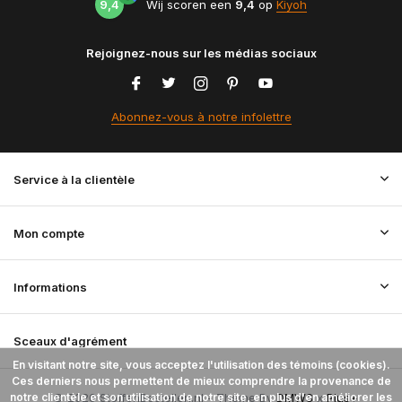
9,4
Wij scoren een
9,4
op
Kiyoh
Rejoignez-nous sur les médias sociaux
Abonnez-vous à notre infolettre
Service à la clientèle
Mon compte
Informations
Sceaux d'agrément
En visitant notre site, vous acceptez l'utilisation des témoins (cookies).
Ces derniers nous permettent de mieux comprendre la provenance de
notre clientèle et son utilisation de notre site, en plus d'en améliorer les
© 2026 StoffenBestellen.nl - Theme By
DMWS
x
Plus+