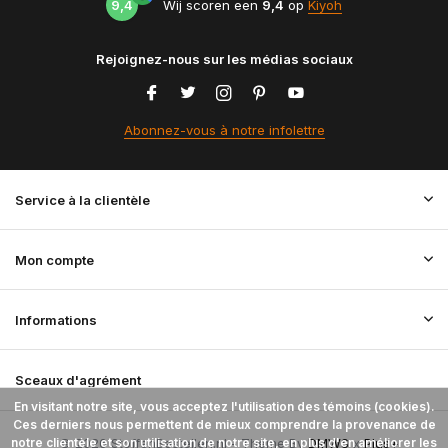
9,4
Wij scoren een
9,4
op
Kiyoh
Rejoignez-nous sur les médias sociaux
Abonnez-vous à notre infolettre
Service à la clientèle
Mon compte
Informations
Sceaux d'agrément
En visitant notre site, vous acceptez l'utilisation des témoins (cookies).
Ces derniers nous permettent de mieux comprendre la provenance de
notre clientèle et son utilisation de notre site, en plus d'en améliorer les
© 2026 StoffenBestellen.nl - Theme By
DMWS
x
Plus+