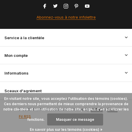
Abonnez-vous à notre infolettre
Service à la clientèle
Mon compte
Informations
Sceaux d'agrément
En visitant notre site, vous acceptez l'utilisation des témoins (cookies).
Ces derniers nous permettent de mieux comprendre la provenance de
notre clientèle et son utilisation de notre site, en plus d'en améliorer les
© 2026 StoffenBestellen.nl - Theme By
DMWS
x
Plus+
Fil RSS
fonctions.
Masquer ce message
En savoir plus sur les témoins (cookies) »