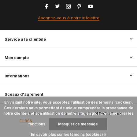
Abonnez-vous à notre infolettre
Service à la clientèle
Mon compte
Informations
Sceaux d'agrément
En visitant notre site, vous acceptez l'utilisation des témoins (cookies).
Ces derniers nous permettent de mieux comprendre la provenance de
notre clientèle et son utilisation de notre site, en plus d'en améliorer les
© 2026 StoffenBestellen.nl - Theme By
DMWS
x
Plus+
Fil RSS
fonctions.
Masquer ce message
En savoir plus sur les témoins (cookies) »