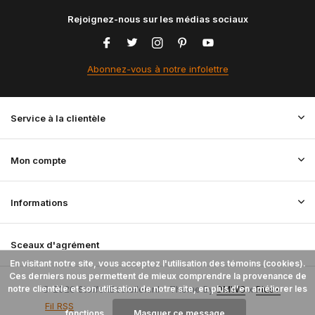
Rejoignez-nous sur les médias sociaux
Abonnez-vous à notre infolettre
Service à la clientèle
Mon compte
Informations
Sceaux d'agrément
En visitant notre site, vous acceptez l'utilisation des témoins (cookies).
Ces derniers nous permettent de mieux comprendre la provenance de
notre clientèle et son utilisation de notre site, en plus d'en améliorer les
© 2026 StoffenBestellen.nl - Theme By
DMWS
x
Plus+
Fil RSS
fonctions.
Masquer ce message